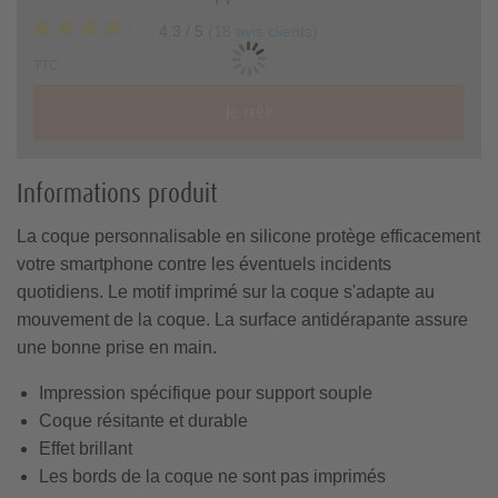
Vacances &
Portrait
bureau
Grossesse &
planning
4.3
/ 5
(
18
avis clients
)
Voyage
Maternité
Naissance
TTC
Calendrier A3
Je crée
Anniversaire
Jeux & Jouets
Coques Sony
Coques Xiaomi
Déco &
Univers de Noël
Tableau plexi-alu
Photo sur forex
Accessoires
Conseils de création
Marque-page
Tirages Art Print
Remerciement
Informations produit
Anniversaire
Appli Pixum
La coque personnalisable en silicone protège efficacement
Cartes de mariage
Mariage
votre smartphone contre les éventuels incidents
Babylivre Pixum
quotidiens. Le motif imprimé sur la coque s'adapte au
Coques Nokia
École & Bureau
Fête des mères
Cadre photo
Chèque-cadeau
Photo sur
mouvement de la coque. La surface antidérapante assure
Types de papier
Cartes photo
personnalisé
Photos d'identité
plexiglas
une bonne prise en main.
carrées
Inspiration pour votre coque
Saint-Valentin
Impression spécifique pour support souple
Jeu de mémoire photo
Couvertures & reliures
Coque résitante et durable
Coques silicone
Format des tirages photo
Effet brillant
Magnets photo
Modèles de livres à télécharger
Les bords de la coque ne sont pas imprimés