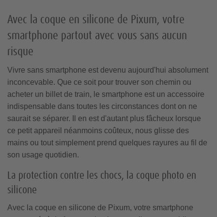
Étui portefeuille
Inspiration pour vos tirages
Tableau pêle-
Coussin personnalisé
Réimpression d'exemplaires
mêle
Avec la coque en silicone de Pixum, votre
Coque premium
Album scrapbooking
smartphone partout avec vous sans aucun
Cadeaux pour les amis
Conseils de création
risque
Photo sur bois
Coque avec cordon
Agrandissement photo
Logiciel gratuit livre photo
Vivre sans smartphone est devenu aujourd'hui absolument
Conseils de création
inconcevable. Que ce soit pour trouver son chemin ou
Photo portefeuille
acheter un billet de train, le smartphone est un accessoire
indispensable dans toutes les circonstances dont on ne
Tiles photo
saurait se séparer. Il en est d'autant plus fâcheux lorsque
ce petit appareil néanmoins coûteux, nous glisse des
Porte-poster en bois
mains ou tout simplement prend quelques rayures au fil de
son usage quotidien.
La protection contre les chocs, la coque photo en
silicone
Avec la coque en silicone de Pixum, votre smartphone