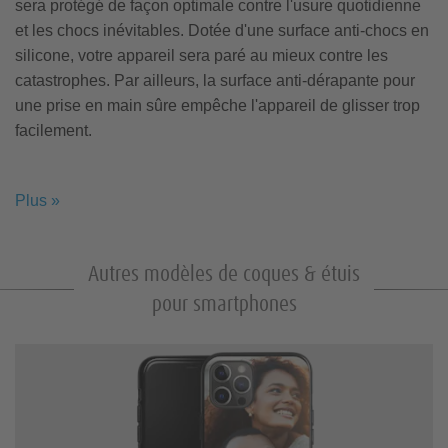
sera protégé de façon optimale contre l'usure quotidienne
et les chocs inévitables. Dotée d'une surface anti-chocs en
silicone, votre appareil sera paré au mieux contre les
catastrophes. Par ailleurs, la surface anti-dérapante pour
une prise en main sûre empêche l'appareil de glisser trop
facilement.
Un motif personnalisé selon vos goûts
Plus »
Grâce à une technique d'impression spécifique, votre motif
sera imprimé durablement sur la coque en silicone et de
telle façon à ce que le motif soit aussi souple que la coque.
Autres modèles de coques & étuis
Vous décidez entièrement du motif qui sera imprimé sur
pour smartphones
votre coque et vous pourrez profiter au quotidien d'une de
vos plus belles photos.