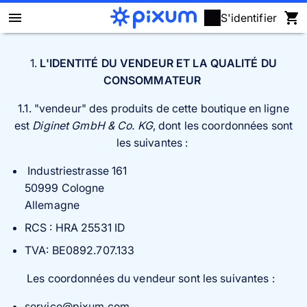
S'identifier
Livre photo Pixum
1.
L'IDENTITÉ DU VENDEUR ET LA QUALITÉ DU
CONSOMMATEUR
Déco murale
1.1. "vendeur" des produits de cette boutique en ligne
est
Diginet GmbH & Co. KG
, dont les coordonnées sont
Tirages photo
les suivantes :
Cadeaux
Industriestrasse 161
50999 Cologne
Calendrier photo
Allemagne
RCS : HRA 25531 ID
Coque
TVA:
BE0892.707.133
Cartes
Les coordonnées du vendeur sont les suivantes :
service@pixum.com