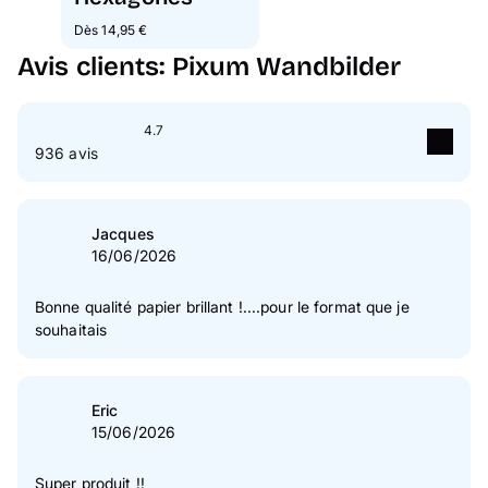
Dès 14,95 €
Avis clients: Pixum Wandbilder
4.7
936 avis
5
étoile(s)
82 %
4
étoile(s)
11 %
Jacques
16/06/2026
3
étoile(s)
2 %
2
étoile(s)
1 %
Bonne qualité papier brillant !....pour le format que je
souhaitais
1
étoile(s)
3 %
Vérification des avis des clients
Eric
15/06/2026
Super produit !!