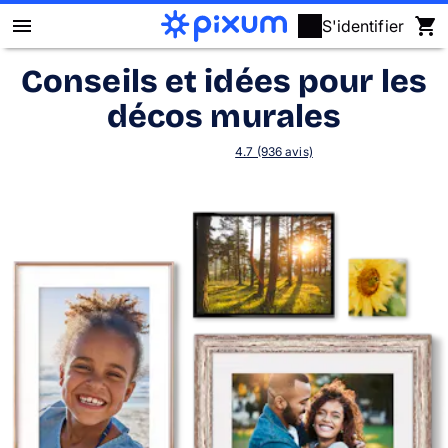
S'identifier
Conseils et idées pour les
Livre photo Pixum
décos murales
Déco murale
4.7 (936 avis)
Tirages photo
Cadeaux
Calendrier photo
Coque
Cartes