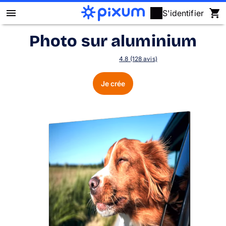
S'identifier
Photo sur aluminium
Livre photo Pixum
4.8 (128 avis)
Déco murale
Je crée
Tirages photo
Cadeaux
Calendrier photo
Coque
Cartes