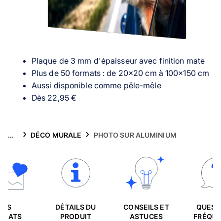
Puzzle photo
Inspiration
Collection Voyage 🌊
Plaque de 3 mm d'épaisseur avec finition mate
Plus de 50 formats : de 20×20 cm à 100×150 cm
FAQ & Service client
Aussi disponible comme pêle-mêle
Dès 22,95 €
...
DÉCO MURALE
PHOTO SUR ALUMINIUM
LES
DÉTAILS DU
CONSEILS ET
QUEST
RMATS
PRODUIT
ASTUCES
FRÉQU