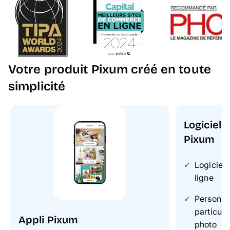
Votre produit Pixum créé en toute
simplicité
Logiciel 
Pixum
Logiciel 
ligne
Personnal
particuli
Appli Pixum
photo