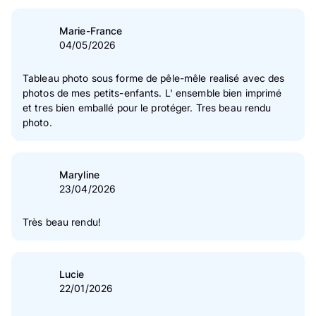
5
étoile(s)
86 %
4
étoile(s)
10 %
Marie-France
04/05/2026
3
étoile(s)
2 %
2
étoile(s)
2 %
Tableau photo sous forme de pêle-mêle realisé avec des
photos de mes petits-enfants. L' ensemble bien imprimé
1
étoile(s)
0 %
et tres bien emballé pour le protéger. Tres beau rendu
photo.
Vérification des avis des clients
Maryline
23/04/2026
Très beau rendu!
Lucie
22/01/2026