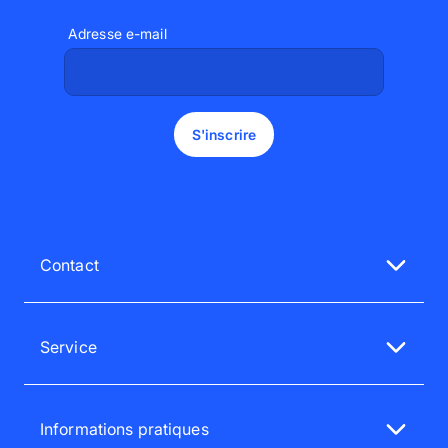
Adresse e-mail
S'inscrire
Contact
Notre service client est à votre écoute
Du lun au ven de 9h à 18h
Service
015 57 00 72
FAQ - service client
service@pixum.com
Satisfaction garantie
Informations pratiques
Newsletter