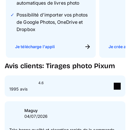
automatiques de livres photo
Possibilité d'importer vos photos
de Google Photos, OneDrive et
Dropbox
Je télécharge l'appli
Je crée ave
Avis clients: Tirages photo Pixum
4.6
1995 avis
5
étoile(s)
77 %
4
étoile(s)
16 %
Maguy
04/07/2026
3
étoile(s)
4 %
2
étoile(s)
1 %
Très bonne qualité et réception rapide de la commande