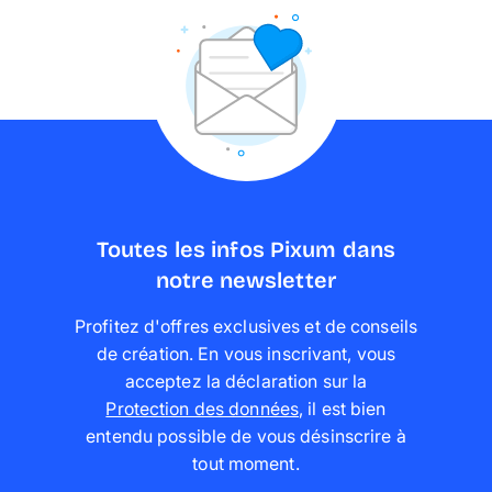
Toutes les infos Pixum dans
notre newsletter
Profitez d'offres exclusives et de conseils
de création. En vous inscrivant, vous
acceptez la déclaration sur la
Protection des données
,
il est bien
entendu possible de vous désinscrire à
tout moment
.