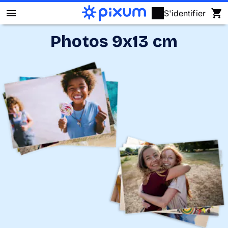
S'identifier
Photos 9x13 cm
Livre photo Pixum
Déco murale
Tirages photo
Cadeaux
Calendrier photo
Coque
Cartes