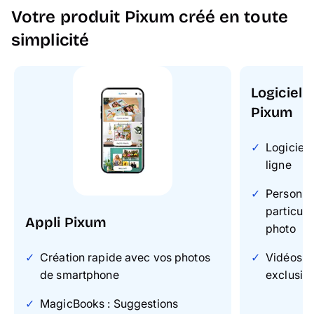
Votre produit Pixum créé en toute
simplicité
Logiciel 
Pixum
Logiciel 
ligne
Personnal
particuli
Appli Pixum
photo
Création rapide avec vos photos
Vidéos & 
de smartphone
exclusiv
MagicBooks : Suggestions