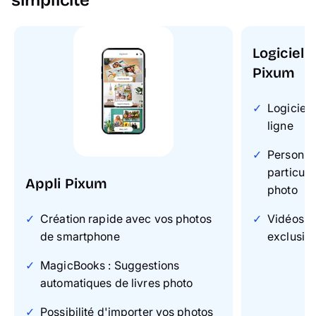
Logiciel 
Pixum
Logiciel 
ligne
Personnal
particuli
Appli Pixum
photo
Création rapide avec vos photos
Vidéos & 
de smartphone
exclusiv
MagicBooks : Suggestions
automatiques de livres photo
Possibilité d'importer vos photos