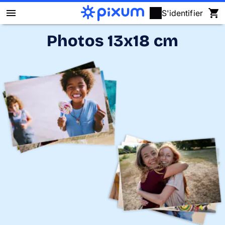
S'identifier
Photos 13x18 cm
Livre photo Pixum
Déco murale
Tirages photo
Cadeaux
Calendrier photo
Coque
Cartes