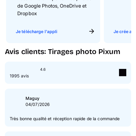
de Google Photos, OneDrive et
Dropbox
Je télécharge l'appli
Je crée ave
Avis clients: Tirages photo Pixum
4.6
1995 avis
5
étoile(s)
77 %
4
étoile(s)
16 %
Maguy
04/07/2026
3
étoile(s)
4 %
2
étoile(s)
1 %
Très bonne qualité et réception rapide de la commande
1
étoile(s)
3 %