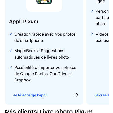
ligne
Personnal
particuli
Appli Pixum
photo
Création rapide avec vos photos
Vidéos & 
de smartphone
exclusiv
MagicBooks : Suggestions
automatiques de livres photo
Possibilité d'importer vos photos
de Google Photos, OneDrive et
Dropbox
Je télécharge l'appli
Je crée ave
Avis clients: Livre photo Pixum