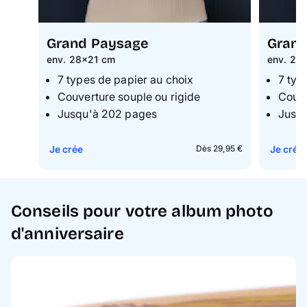
Grand Paysage
Grand
env. 28x21 cm
env. 21
7 types de papier au choix
7 typ
Couverture souple ou rigide
Couve
Jusqu'à 202 pages
Jusq
Je crée
Je crée
Dès 29,95 €
Conseils pour votre album photo
d'anniversaire