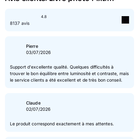
4.8
8137 avis
5
étoile(s)
84 %
4
étoile(s)
13 %
Pierre
03/07/2026
3
étoile(s)
2 %
2
étoile(s)
1 %
Support d'excellente qualité. Quelques difficultés à
trouver le bon équilibre entre luminosité et contraste, mais
1
étoile(s)
1 %
le service clients a été excellent et de très bon conseil.
Vérification des avis des clients
Claude
02/07/2026
Le produit correspond exactement à mes attentes.