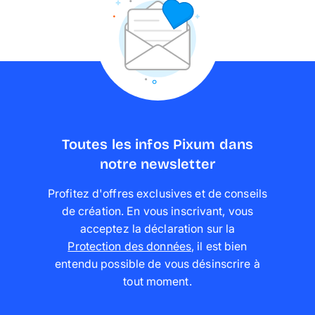
Toutes les infos Pixum dans
notre newsletter
Profitez d'offres exclusives et de conseils
de création. En vous inscrivant, vous
acceptez la déclaration sur la
Protection des données
,
il est bien
entendu possible de vous désinscrire à
tout moment
.