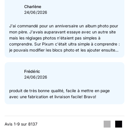
Charlène
24/06/2026
J'ai commandé pour un anniversaire un album photo pour
mon père. J'avais auparavant essaye avec un autre site
mais les réglages photos n'étaient pas simples à
comprendre. Sur Pixum c'était ultra simple à comprendre :
je pouvais modifier les blocs photo et les ajouter ensuite
(je pouvais décider de mettre 1,2 3 ou + de photos sur
chaque pages.) Je pouvais aussi ajouter des pages
supplémentaires. J'ai reçu l'album plus vite que prévue et
Frédéric
il est de très bonne qualité et à un prix attractif ! Je
24/06/2026
recommande vraiment, merci !
produit de très bonne qualité, facile à mettre en page
avec une fabrication et livraison facile! Bravo!
Avis 1-9 sur 8137