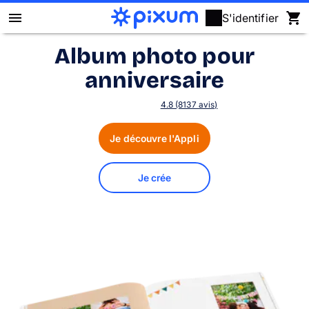
S'identifier
Album photo pour
Livre photo Pixum
anniversaire
Déco murale
4.8 (8137 avis)
Tirages photo
Je découvre l'Appli
Cadeaux
Je crée
Calendrier photo
Coque
Cartes