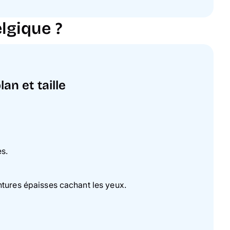
lgique ?
an et taille
es.
ontures épaisses cachant les yeux.